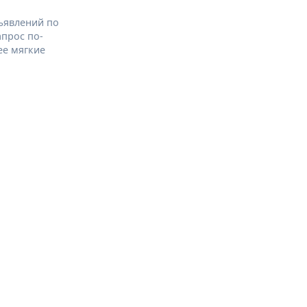
ъявлений по
апрос по-
ее мягкие