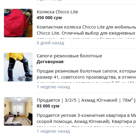
Коляска Chicco Lite
450 000 сум
Компактная коляска Chicco Lite для мобиль
Chicco Lite. Отличный выбор для ежедневных
для мамы, так и для малыша.Состояние: хор
6 дней назад
ребенка).Комплектация: коляска, корзина д
Территориально — Учтепинскийй район, Таш
Сапоги резиновые болотные
Договорная
Продам резиновые болотные сапоги, которы
размер 41, советского производства, в отлич
резинотканевая надставка высотой 35 см (42
1 неделю назад
Подкладка — трикотажное полотно. Подошва:
7мм (плюс-минус 2мм). Способ производства
Продается | 3/2/5 | Ахмад Югнакий | 78м² 
черный. Расчет производится на месте прода
93 000 сум
«Наккашлык»,17-29 (ориентир: Городское тамо
ул.Дружба народов, в сторону ст. м «Олмазар
Продается уютная 3-комнатная квартира в М
(71) 279-05-25 +++++++++++++++++++++++++++++
скорой помощи, Ахмад Югнакий). Квартира р
shlyapalar sotaman. Ular kiyilmagan va a'lo hola
этажного дома. Отличная планировка с изол
1 неделю назад
balandligi 36 dan 40 sm gacha. Rezinali mato uz
просторным балконом делает квартиру удобн