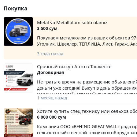
biriktirilgan. Astar: trikotaj mato. Tagi: rezina,
площадь — 78 м² 3 раздельные комнаты 2 эта
Покупка
mm). Qoplama usulida ishlab chiqarilgan. Suvda
дома) Раздельный санузел Большой балкон 2
shahri, Chilonzor tumani, Nakkashlik kvartali, 1
Центральное горячее водоснабжение Пласти
bojxona boshqarmasi - Chilonzor metro bekatid
Кондиционер Интернет GPON Мебель и бытова
Metal va Metallolom sotib olamiz
bekatiga (sobiq S. Rahimov metro bekatiga) qara
находится в хорошем жилом состоянии — мож
3 500 сум
интерьер по своему вкусу. Инфраструктура: 
Покупаем металлолом из ваших объектов 97-1
доступности находятся: две школы; два детск
Уголник, Швеллер, ТЕПЛИЦА, Лист, Гараж, Ак
10 минут пешком); автобусные остановки с 
детская площадка, много зелени и взрослых 
3 года назад
Стоимость: 93 000 (разумный торг возможен).
Срочный выкуп Авто в Ташкенте
Договорная
Не тратьте время на размещение объявлений
деньги уже сегодня! Выкуп в день обращени
марок и моделей Автомобили в любом сост
1 месяц назад
и оформление документов Работаем 7 дней в
обращения! Звоните прямо сейчас! 📞+998 91
Хотите купить спец технику или сельхоз об
6 000 000 сум
Компания ООО «BEHIND GREAT WALL» рада п
сельскохозяйственной техники и оборудова