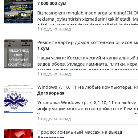
7 000 000 сум
экономите свое время! Все материалы я пре
важно найти «своего» преподавателя. Поэто
Biznesingizni minglab insonlarga taniting! IN 
познакомимся, определим уровень языка и по
reklama joylashtirish xizmatlarini taklif etadi.
в Telegram https://t.me/leyladesigner18 Буду
sifatli va yorqin tasvir Reklama roligini joylash
языке!
1 неделю назад
xizmat Brendingizni keng auditoriyaga yetkazin
ekranlarni tanlab, tez va sifatli xizmat ko‘rsat
Ремонт квартир домов коттеджей офисов м
uchun ishonchli reklama hamkori!
1 сум
Наши услуги: Косметический и капитальный р
видов обоев. Укладка ламината, плитки, ке
Монтаж гипсокартона, потолков и перегород
1 неделю назад
выбирают нас: Качественное выполнение раб
Помощь в выборе и покупке материалов. Раб
Windows 7, 10, 11 на любые компьютеры, н
магазинами. Звоните или пишите в любое вр
Договорная
рассчитаем стоимость ремонта. +9989385025
Установка Windows xp, 7, 8,1 10, 11 на люб
информации монтаж и настройка сети Ремон
Установка специализированных программ: ExoC
1 неделю назад
Studio e4.2H (eng, rus), Tajima Pulse x12, X14, 
AccuMark v9 + авто раскладка (eng,rus,tr), Gerb
Профессиональный массаж на выезд
Grafis, Brother PE-Design, CLO Enterprise Onli
Договорная