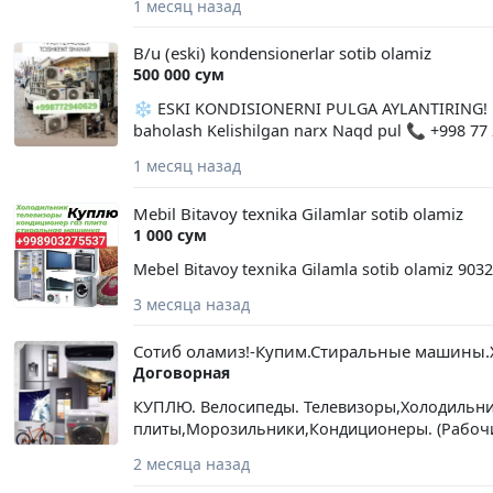
1 месяц назад
сканеры и др.) 📺 Телевизоры 🏠 Бытовую т
печи, пылесосы и многое другое) Быстрая оц
B/u (eski) kondensionerlar sotib olamiz
б/у технику Оплата сразу после проверки Те
500 000 сум
Свяжитесь с нами и получите выгодное пред
❄️ ESKI KONDISIONERNI PULGA AYLANTIRING! ❄️ B
baholash Kelishilgan narx Naqd pul 📞 +998 77
1 месяц назад
Mebil Bitavoy texnika Gilamlar sotib olamiz
1 000 сум
Mebel Bitavoy texnika Gilamla sotib olamiz 903
3 месяца назад
Сотиб оламиз!-Купим.Стиральные машины
Договорная
КУПЛЮ. Велосипеды. Телевизоры,Холодильни
плиты,Морозильники,Кондиционеры. (Рабоч
2 месяца назад