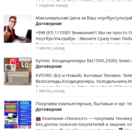
на рынок Республики Узбекистан и других с
1 неделю назад
соответствующей мировым стандартам качес
нашим клиентам приобретать качественную 
Максимальная Цена за Ваш ноутбук/ультра
посредников, по выгодным ценам. Основной 
Договорная
развиваем новое направление — аутсорсинго
возможности сотрудничества. Компания ООО
+998 (97) 1110301 Внимание!!! Мы не прост
партнером нескольких крупных производител
Ноутбук/Ультрабук - Звоните Сразу Нам! Люб
располагаем широкой базой проверенных по
Порядочность! • Круглосуточно! • Все Консу
1 месяц назад
оборудования. Приобретение техники и обор
Заботимся о Своих Клиентах! • Оплата Нали
техника производится индивидуально под ка
Вкус! • Вы Останетесь Довольны и Запомните
Куплю. Кондиционеры Бк(1500,2500) Зимо 
заказчика. Тракторы 504 серии TY от 5300$ Тр
Звонок Нам - Это Успех Вам =
Договорная
боковыми колесными редукторами Тракторы 7
Тракторы 904АС серии TВ от 11500$ Цены ука
КУПЛЮ. (Б/у и Новый). Бытовые Техники. Тел
Telegram / Whats App +998 94 52 301 52, чт
Велосипеды,Кондиционеры, Холодильники,Мо
Выезд по Ташкенту. https://t.me/Nodir777robot
1 месяц назад
Покупаем компьютерные, бытовые и орг т
Договорная
💼 Компания «Техносот» — покупаем технику 
без долгих поисков покупателей и лишних х
планшеты 💻 Ноутбуки и компьютеры 🖥️ Мо