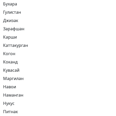
Бухара
Гулистан
Джизак
Зарафшан
Карши
Каттакурган
Когон
Коканд
Кувасай
Маргилан
Навои
Наманган
Нукус
Питнак