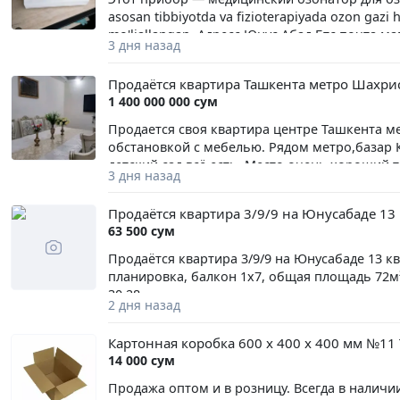
asosan tibbiyotda va fizioterapiyada ozon gazi 
mo'ljallangan. Адресс Юнус Абад Бтс почта м
3 дня назад
Продаётся квартира Ташкента метро Шахри
1 400 000 000 сум
Продается своя квартира центре Ташкента м
обстановкой с мебелью. Рядом метро,базар К
детский сад всё есть. Место очень хороший т
3 дня назад
Продаётся квартира 3/9/9 на Юнусабаде 13
63 500 сум
Продаётся квартира 3/9/9 на Юнусабаде 13 квартал
планировка, балкон 1х7, общая площадь 72м², без ремонта. Линия метро Юнусабад. Цена 63500 тел 97 710
30 28
2 дня назад
Картонная коробка 600 х 400 х 400 мм №11 
14 000 сум
Продажа оптом и в розницу. Всегда в наличи