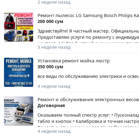
2 недели назад
hokazo, standart palitradan, lekin juda noyob 
аккуратные объёмные буквы и логотипы для и
Ремонт пылесос LG Samsung Bosch Philips Kar
По размеру, одна буква или элемент максимум
200 000 сум
LED. Цвета берём любые распространённые - 
а вот попасть в какой-то очень редкий или 
Здравствуйте! Я частный мастер. Официальны
Предоставляю услуги по ремонту с индивиду
центров. / // Для быстрой оценки ремонта; о
3 недели назад
минут искажу точную цену ремонта. // Профе
Dreame Philips Ferre Karcher Tefal Polaris Vite
Установка ремонт мойка люстр
проверенные комплектующие,аккуратный подх
350 000 сум
восстановление мощности всасывания пылесо
профилактика (мойка,чистка пылесоса). // Ва
все виды по обслуживанию электрики и осв
выполненные работы. // Есть выезд на дом, 
4 недели назад
удобное для Вас время. // Можите сами приве
Умеренные цены. Форма оплаты наличными п
Ремонт и обслуживание электронных весов
Договорная
Оказываем полный спектр услуг: • Пусконалад
табло и кнопок • Калибровка и точная настро
Ремонт счётных машин для денег Предлагаем
4 недели назад
машин: • Диагностика неисправностей • Про