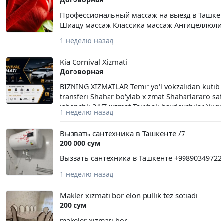
Autodesk Autocad, ArchiCAD, Autodesk 3ds Max,
CorelDraw, Линейка продуктов ADOBE, ArtCAM 2
Профессиональный массаж на выезд в Ташке
Delcam PowerSHAPE 2010, Pinnacle Studio Ult
Шиацу массаж Классика массаж Антицеллюл
Windows, все программы полноценно работа
1 неделю назад
Kia Cornival Xizmati
Договорная
BIZNING XIZMATLAR Temir yo‘l vokzalidan kutib
transferi Shahar bo‘ylab xizmat Shaharlararo s
ishonchli 24/7 xizmat Tajribali haydovchilar Yuqo
1 неделю назад
Вызвать сантехника в Ташкенте /7
200 000 сум
Вызвать сантехника в Ташкенте +99890349722
1 неделю назад
Makler xizmati bor elon pullik tez sotiadi
200 сум
makeler xizmari bor,