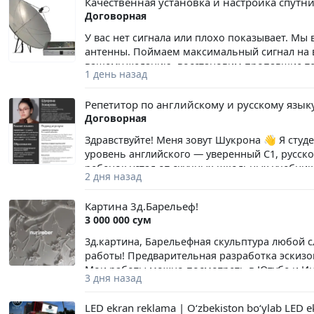
Качественная установка и настройка спутн
Договорная
У вас нет сигнала или плохо показывает. Мы
антенны. Поймаем максимальный сигнал на в
вашему желанию, восстановим пропавшие тел
1 день назад
добавим дополнительные головки на антенну,
помощью дополнительной головки и с новы
Репетитор по английскому и русскому язык
кардшаринг платные пакеты: НТВ Плюс, Теле
Договорная
Или подробно всё говорим по телефону что н
покупаете. И потом договариваемся на какой
Здравствуйте! Меня зовут Шукрона 👋 Я студ
на совесть. Звоните, будем рады вам ответит
уровень английского — уверенный С1, русско
ребенок устал от скучных школьных учебнико
2 дня назад
понимает — я знаю, как это исправить! Моя г
наставником, с которым изучение языка прев
Картина 3д.Барельеф!
✨ В чем моя уникальность (как проходят ур
3 000 000 сум
учебников. Интерактив: Делаем домашние за
затягивает!). Нейросети: Использую искусст
3д.картина, Барельефная скульптура любой 
снимать языковой барьер. Живой язык: Разб
работы! Предварительная разработка эскизов
современных сериалах. 📚 С чем я помогаю:
Мои работы можно посмотреть в Ютубе и Инст
3 дня назад
родителей!), устранение пробелов, повышен
очень качественно! Звоните, пишите, догово
уверенная разговорная речь. Русский язык
LED ekran reklama | Oʻzbekiston boʻylab LED ek
подготовка к контрольным. 💻 Формат занят