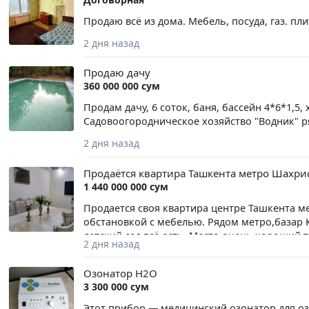
Продаю всё из дома. Мебель, посуда, газ. пли
2 дня назад
Продаю дачу
360 000 000 сум
Продам дачу, 6 соток, баня, бассейн 4*6*1,5,
Садовоогородническое хозяйство "Водник" ря
2 дня назад
Продаётся квартира Ташкента метро Шахри
1 440 000 000 сум
Продается своя квартира центре Ташкента м
обстановкой с мебелью. Рядом метро,базар К
детский сад всё есть. Место очень хороший т
2 дня назад
Озонатор H2O
3 300 000 сум
Этот прибор — медицинский озонатор для озоно