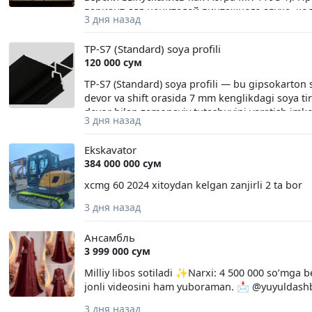
вариант для ценителей винтажного звука, ко
3 дня назад
и 9,53 см/сЧастотный диапазон: от 20 до 24 00
Состояние и комплектация.Работоспособность
TP-S7 (Standard) soya profili
120 000 сум
TP-S7 (Standard) soya profili — bu gipsokarton sh
devor va shift orasida 7 mm kenglikdagi soya tirq
devor bilan zamonaviy tutashuvini yaratish imkoni
3 дня назад
tirqishi: 7 mm. • Qo‘llanilishi: bir qatlamli gipso
mahkamlanadi, so‘ngra unga gipsokarton listi o‘r
Ekskavator
yanada aniq va ifodali ko‘rsatish uchun. Afzallik
384 000 000 сум
• Shift plintusidan foydalanishga ehtiyoj qoldi
qilib, tutashuv joyida yoriqlar paydo bo‘lish xav
xcmg 60 2024 xitoydan kelgan zanjirli 2 ta bor
baxsh etadi.
3 дня назад
Ансамбль
3 999 000 сум
Milliy libos sotiladi ✨Narxi: 4 500 000 so’mg
jonli videosini ham yuboraman. 📩 @yuyuldash
3 дня назад