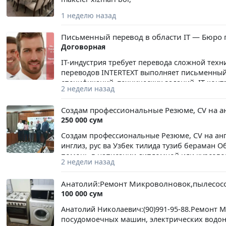
1 неделю назад
Письменный перевод в области IT — Бюро 
Договорная
IT-индустрия требует перевода сложной тех
переводов INTERTEXT выполняет письменный 
спецификаций, технических заданий, IT-кон
2 недели назад
переводов INTERTEXT — это качественный перево
Создам профессиональные Резюме, CV на ан
250 000 сум
Создам профессиональные Резюме, CV на анг
инглиз, рус ва Узбек тилида тузиб бераман О
помочь в написании дипломной или курсовой. 
2 недели назад
Obyektivka 250 ming so'm. Тел:94983377,9379
Объективка 250 тысяч сум . Резюме 280 тыся
Анатолий:Ремонт Микроволновок,пылесосов
курсовой. Obyektivka va rezume qilib beramiz.
100 000 сум
Тел:94983377,937911402
Анатолий Николаевич:(90)991-95-88.Ремонт 
посудомоечных машин, электрических водона