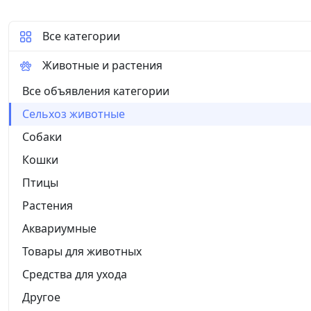
срок службы сосковой резины в 2–5 раз выше
нижней части позволяют подтягивать резину 
Все категории
Округлая форма головной части с вакуумным
воздуха в рабочую камеру и гарантирует по
Животные и растения
мягкий и щадящий режим доения, предотвр
камня даже при длительной эксплуатации. П
Все объявления категории
обсеменённости внутренней поверхности на 1,
улучшению качества молока и снижает риск 
Сельхоз животные
пищевой допуск, подтверждённый гигиениче
Собаки
ко всем видам моющих средств, применяем
Кошки
Птицы
Растения
Аквариумные
Товары для животных
Средства для ухода
Другое