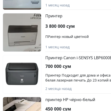
1 месяц назад
Принтер
3 800 000 сум
ПРинтер новый цветной
1 месяц назад
Принтер Сanon i-SENSYS LBP6000
700 000 сум
Принтер Подходит для дома и офиса
белая лазерная печать До 23 копий 
Дополнительно: Подключение через
2 месяца назад
35.9×24.9×19.8 см Б/у но состояние 
коробки но есть документы Telegram
принтер HP чёрно-белый
450 000 сум