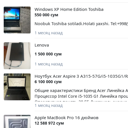
Windows XP Home Edition Toshiba
550 000 сум
Noobuk Toshiba sotiladi.Holati yaxshi. Tel:+998
1 месяц назад
Lenova
1 500 000 сум
1 месяц назад
Ноутбук Acer Aspire 3 A315-57G/i5-1035G1
6 100 000 сум
Общие характеристики Бренд Acer Линейка A
Процессор Intel Core i5-1035 G1 Линейка проц
Оперативная память 20 ГБ Диагональ экрана
1 месяц назад
экрана 60 Гц Тип покрытия экрана матовый 
3G Видеокарта GeForce MX250 Тип видеокар
Apple MacBook Pro 16 дюймов
Общий объем накопителей HDD 1TB Оптически
12 588 972 сум
Ноутбукни шахсан узим ишлатганман холати 