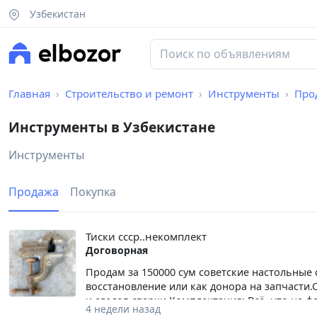
Узбекистан
Главная
Строительство и ремонт
Инструменты
Про
Инструменты в Узбекистане
Инструменты
Продажа
Покупка
Тиски ссср..некомплект
Договорная
Продам за 150000 сум советские настольные
восстановление или как донора на запчасти.
и следов сварки.Комплектация: Всё, что на 
4 недели назад
прижимные щечки и родная ходовая гайка (вт