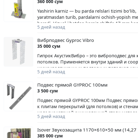
360 000 сум
Yashirin karniz — bu parda relslari tizimi bo‘lib, 
yaratmasdan turib, pardalarni ochish-yopish me
beradi. Vizual jihatdan karniz shiftda 17 mm keng
5 дней назад
pardalarni mahkamlash uchun ilgaklar joylashga
shiftlarga ham oson va ishonchli tarzda o‘rnatis
Вибрподвес Gyproc Vibro
35 000 сум
Гипрок АкустикВибро – это виброподвес для
потолков. Применяется внутри зданий и соо
шумоизоляционных подвесных потолков конт
5 дней назад
Подвес прямой GYPROC 100мм
3 500 сум
Подвес прямой GYPROC 100мм Подвес прямой
к плитам перекрытий (для потолков) и стена
холоднокатаной оцинкованной стали методо
5 дней назад
сертифицированных систем Гипрок и отлично
Стандарт. Преимущества • Обеспечивает над
Isover Звукозащита 1170×610×50 мм (14,27 
Gyproc к базовым основаниям. • Обеспечива
385 000 сум
контакт:+998774977740