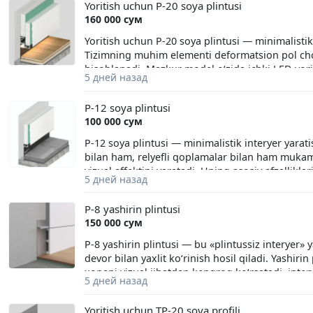
Yoritish uchun P-20 soya plintusi
xavfini sezilarli darajada kamaytiradi. Eng ko‘p
160 000 сум
deformatsiyalar bilan bog‘liq. Gipsokartonning c
natijasida uning o‘lchamlari o‘zgarishi bilan izo
Yoritish uchun P-20 soya plintusi — minimalisti
Tizimning muhim elementi deformatsion pol cho
hisoblanadi. Mazkur model o‘zida ichki LED yori
5 дней назад
o‘lchamlarini saqlab qoladi. P-20 soya plintusi 
o‘rnatish uchun mo‘ljallangan. Natijada interye
P-12 soya plintusi
devor» vizual effekti beriladi.
100 000 сум
P-12 soya plintusi — minimalistik interyer yara
bilan ham, relyefli qoplamalar bilan ham muka
vizual effektini yaratadi. Uning asosiy afzallikla
5 дней назад
Natijada mebellarni devorga zich joylashtirish 
beradi. Shu bilan birga, interyer yanada toza, za
P-8 yashirin plintusi
150 000 сум
P-8 yashirin plintusi — bu «plintussiz interyer» y
devor bilan yaxlit ko‘rinish hosil qiladi. Yashiri
xonani vizual jihatdan kengroq ko‘rsatadi, inte
5 дней назад
makonning zamonaviy va hashamatli ko‘rinishini 
Yoritish uchun TP-20 soya profili