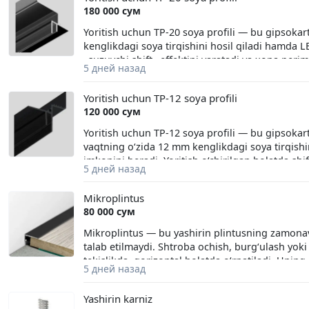
180 000 сум
Yoritish uchun TP-20 soya profili — bu gipsokart
kenglikdagi soya tirqishini hosil qiladi hamda 
«suzuvchi shift» effektini yaratadi va xona perim
5 дней назад
xususiyatlari • Material: alyuminiy. • Soya tirqishi
o‘lchami: taxminan 42 × 45 mm. • Alyuminiy qalinl
Yoritish uchun TP-12 soya profili
turiga qarab qora yoki oq. Afzalliklari • 20 mm ke
120 000 сум
uchun LED tasma va diffuzor o‘rnatish imkonini 
effektini yaratadi. • Shiftni demontaj qilmasdan
Yoritish uchun TP-12 soya profili — bu gipsokarto
osonlashtiradi. • Mustahkamlangan alyuminiy kon
vaqtning o‘zida 12 mm kenglikdagi soya tirqishin
imkonini beradi. Yoritish o‘chirilgan holatda shif
5 дней назад
esa «suzuvchi shift» effekti hosil bo‘ladi. Asosiy
(ayrim ishlab chiqaruvchilarda 12,3 mm). • Profi
Mikroplintus
Alyuminiy qalinligi: 1,3 mm. • Rangi: qora muar
80 000 сум
mumkin. Afzalliklari • Shiftning devor bilan zamo
tarqatuvchi (diffuzor) o‘rnatish imkonini beradi. •
Mikroplintus — bu yashirin plintusning zamonaviy
qiladi. • Soya tirqishi shiftni demontaj qilmasd
talab etilmaydi. Shtroba ochish, burg‘ulash yoki 
beradi. • Tayyor profil geometriyasi tufayli tez va
tekislikda, gorizontal holatda o‘rnatiladi. Unin
5 дней назад
bo‘shliqni yashirishdir. Qulfli pol qoplamalari 
konstruksiyalar orasida kamida 5–10 mm kompens
Yashirin karniz