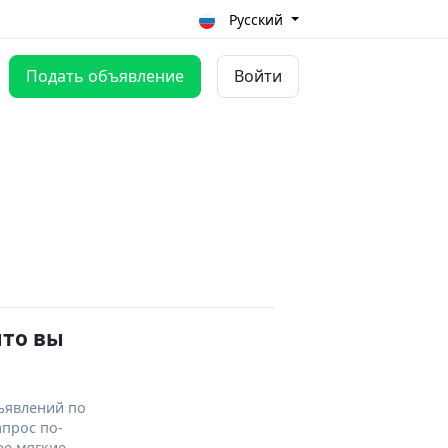
Русский
Подать объявление
Войти
что вы
ъявлений по
апрос по-
ее мягкие