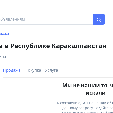
дажа
 в Республике Каракалпакстан
еты
Продажа
Покупка
Услуга
Мы не нашли то, 
искали
К сожалению, мы не нашли об
данному запросу. Задайте з
другому или установите бол