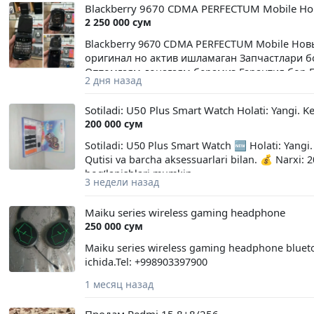
Blackberry 9670 CDMA PERFECTUM Mobile Н
2 250 000 сум
Blackberry 9670 CDMA PERFECTUM Mobile Нов
оригинал но актив ишламаган Запчастлари бо
Оптомгаям донагаям берамиз Гарантия бор Б
2 дня назад
умуман муамо йок Хама жойи ишлиди BlackBer
лежит в руке и не слишком велик, чтобы помес
Sotiladi: U50 Plus Smart Watch Holati: Yangi. Ke
не слишком тяжёлый и не слишком лёгкий. В з
200 000 сум
округлённо. На передней панели телефона р
на котором отображаются время, дата, урове
Sotiladi: U50 Plus Smart Watch 🆕 Holati: Yangi.
дисплее будут отображаться уведомления о 
Qutisi va barcha aksessuarlari bilan. 💰 Narxi: 2
телефонного звонка. Передняя панель телеф
bogʻlanishlari mumkin.
3 недели назад
корпус. Нам очень нравится его приятный и
расположены 5-мегапиксельная камера и всп
Maiku series wireless gaming headphone
телефона также есть логотипы BlackBerry и 
250 000 сум
наушников 3,5 мм, порт для зарядки microUS
можно настроить на любое действие.
Maiku series wireless gaming headphone bluetoo
ichida.Tel: +998903397900
1 месяц назад