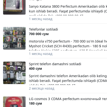
Sanyo Katana 3800 Perfectum Amerikadan olib kel
kun ishlab beradi. Faqat perfectumda ishlaydi 
mall oldida Tel: +998 98 800 00 47
1 месяц назад
Telefonlar sotiladi
700 000 сум
motorola v750 perfectum - 700 000 so'm Ideal 
Myshot Cricket (SCH-R430) perfectum - 180 $ no
telefon Nokia 6205 perfectum- 120 $ Knopkali 
1 месяц назад
Perfectum -120$ Motorola W385 Perfectum - 160
4 Perfectum - 140$ Samsung Gusto 2 (Verizon)Sch
Sprint telefon damashni sotiladi
Phone -130$ ... Amerikadan olib kelingan Origina
400 сум
ishlaydi (CDMA) Kafolat 1 oy. Manzil: Samarqand
Sprint damashni telefon Amerikadan olib kelinga
ishlab beradi. Faqat perfectumda ishlaydi (CDMA
oldida Tel: +998 98 800 00 47
2 месяца назад
LG cosmos 3 CDMA perfectum кнопочный те
180 сум