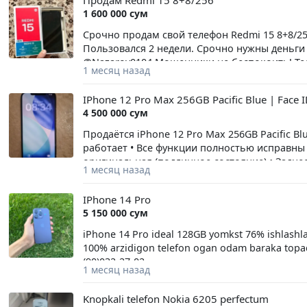
Продам Redmi 15 8+8/256
1 600 000 сум
Срочно продам свой телефон Redmi 15 8+8/2
Пользовался 2 недели. Срочно нужны деньги
@Nazarov0104 Мошенники не беспокоить! Теле
1 месяц назад
IPhone 12 Pro Max 256GB Pacific Blue | Face I
4 500 000 сум
Продаётся iPhone 12 Pro Max 256GB Pacific Blu
работает • Все функции полностью исправны 
оригинальная (подлинное состояние) • Заднее
1 месяц назад
Оригинальный кабель • IMEI совпадает с ко
Разумный торг уместен.
IPhone 14 Pro
5 150 000 сум
iPhone 14 Pro ideal 128GB yomkst 76% ishlashl
100% arzidigon telefon ogan odam baraka topa
(90)032-27-02
1 месяц назад
Knopkali telefon Nokia 6205 perfectum