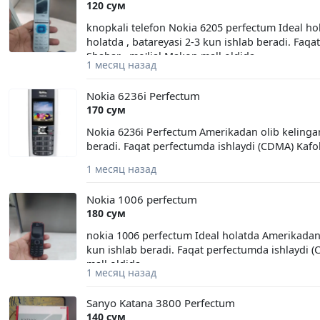
120 сум
knopkali telefon Nokia 6205 perfectum Ideal hol
holatda , batareyasi 2-3 kun ishlab beradi. Faq
Shahar , mo'ljal Makon mall oldida
1 месяц назад
Nokia 6236i Perfectum
170 сум
Nokia 6236i Perfectum Amerikadan olib kelingan 
beradi. Faqat perfectumda ishlaydi (CDMA) Kafo
1 месяц назад
Nokia 1006 perfectum
180 сум
nokia 1006 perfectum Ideal holatda Amerikadan o
kun ishlab beradi. Faqat perfectumda ishlaydi 
mall oldida
1 месяц назад
Sanyo Katana 3800 Perfectum
140 сум