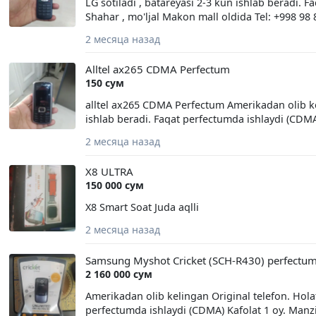
LG sotiladi , batareyasi 2-3 kun ishlab beradi. 
Shahar , mo'ljal Makon mall oldida Tel: +998 98 
2 месяца назад
Alltel ax265 CDMA Perfectum
150 сум
alltel ax265 CDMA Perfectum Amerikadan olib kel
ishlab beradi. Faqat perfectumda ishlaydi (CDMA
2 месяца назад
X8 ULTRA
150 000 сум
X8 Smart Soat Juda aqlli
2 месяца назад
Samsung Myshot Cricket (SCH-R430) perfectu
2 160 000 сум
Amerikadan olib kelingan Original telefon. Holat
perfectumda ishlaydi (CDMA) Kafolat 1 oy. Manzi