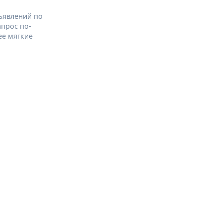
ъявлений по
апрос по-
ее мягкие