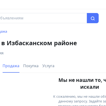
дажа
 в Избасканском районе
ия
Продажа
Покупка
Услуга
Мы не нашли то, 
искали
К сожалению, мы не нашли об
данному запросу. Задайте з
другому или установите бол