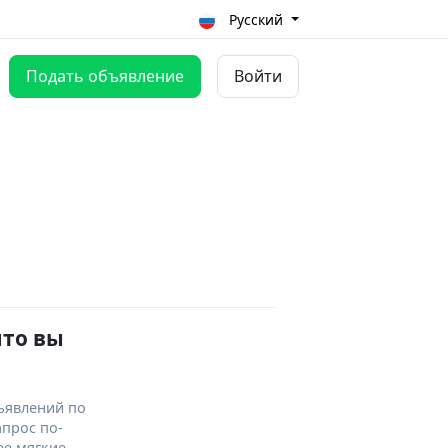
Русский
Подать объявление
Войти
что вы
ъявлений по
апрос по-
ее мягкие