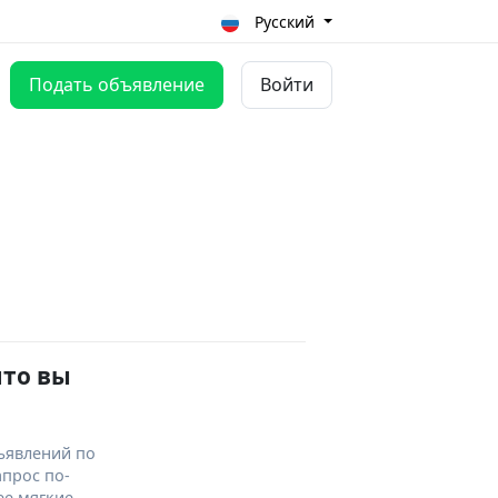
Русский
Подать объявление
Войти
что вы
ъявлений по
апрос по-
ее мягкие