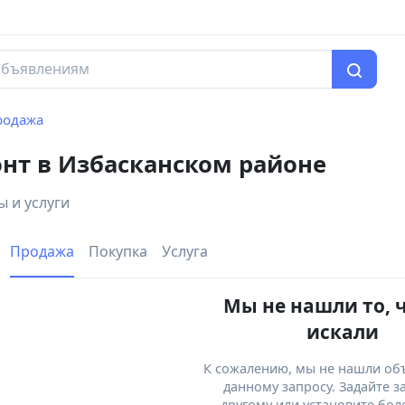
родажа
онт в Избасканском районе
 и услуги
Продажа
Покупка
Услуга
Мы не нашли то, 
искали
К сожалению, мы не нашли об
данному запросу. Задайте з
другому или установите бол