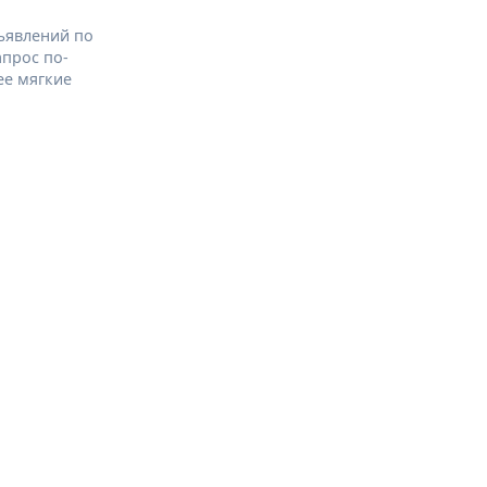
ъявлений по
апрос по-
ее мягкие