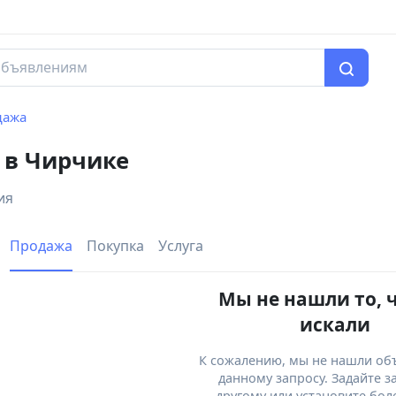
дажа
 в Чирчике
ия
Продажа
Покупка
Услуга
Мы не нашли то, 
искали
К сожалению, мы не нашли об
данному запросу. Задайте з
другому или установите бол