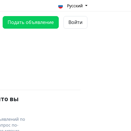
Русский
Подать объявление
Войти
что вы
ъявлений по
апрос по-
ее мягкие