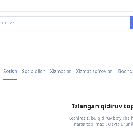
Sotish
Sotib olish
Xizmatlar
Xizmat so'rovlari
Boshq
Izlangan qidiruv to
Kechirasiz, bu qidiruv bo‘yicha
narsa topilmadi. Qayta urunib