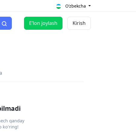
O‘zbekcha
Eʼlon joylash
Kirish
a
pilmadi
 hech qanday
 ko‘ring!