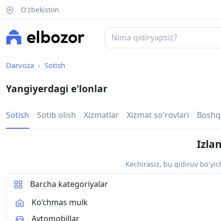
O'zbekiston
Darvoza
Sotish
Yangiyerdagi e'lonlar
Sotish
Sotib olish
Xizmatlar
Xizmat so'rovlari
Boshq
Izla
Kechirasiz, bu qidiruv bo‘yi
Barcha kategoriyalar
Ko‘chmas mulk
Avtomobillar