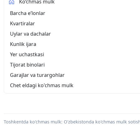
Ko‘chmas mulk
Barcha eʼlonlar
Kvartiralar
Uylar va dachalar
Kunlik ijara
Yer uchastkasi
Tijorat binolari
Garajlar va turargohlar
Chet eldagi ko'chmas mulk
Toshkentda ko'chmas mulk: O'zbekistonda ko'chmas mulk sotish va s