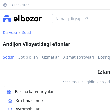
O'zbekiston
Darvoza
Sotish
Andijon Viloyatidagi e'lonlar
Sotish
Sotib olish
Xizmatlar
Xizmat so'rovlari
Boshq
Izla
Kechirasiz, bu qidiruv bo‘yi
Barcha kategoriyalar
Ko‘chmas mulk
Avtomobillar