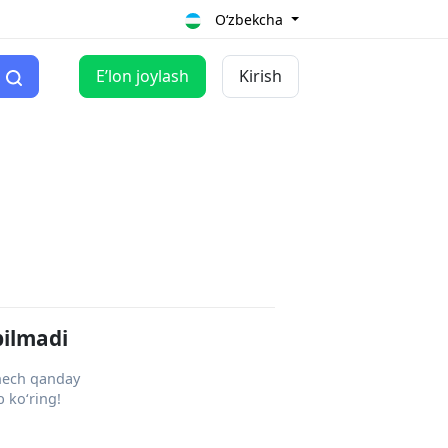
O‘zbekcha
Eʼlon joylash
Kirish
pilmadi
 hech qanday
 ko‘ring!