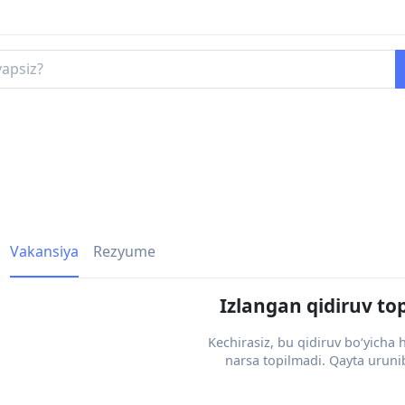
Vakansiya
Rezyume
Izlangan qidiruv to
Kechirasiz, bu qidiruv bo‘yicha
narsa topilmadi. Qayta urunib