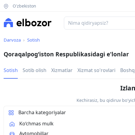
O'zbekiston
Darvoza
Sotish
Qoraqalpogʻiston Respublikasidagi e'lonlar
Sotish
Sotib olish
Xizmatlar
Xizmat so'rovlari
Boshq
Izla
Kechirasiz, bu qidiruv bo‘yi
Barcha kategoriyalar
Ko‘chmas mulk
Avtomobillar