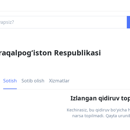
raqalpogʻiston Respublikasi
Sotish
Sotib olish
Xizmatlar
Izlangan qidiruv to
Kechirasiz, bu qidiruv bo‘yicha
narsa topilmadi. Qayta urunib