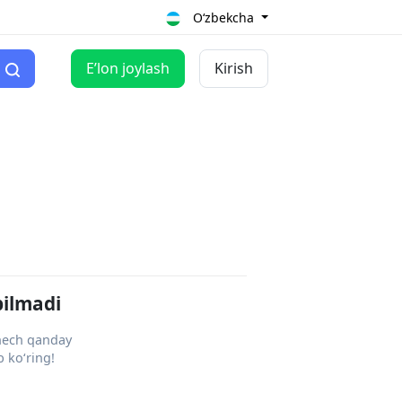
O‘zbekcha
Eʼlon joylash
Kirish
pilmadi
 hech qanday
 ko‘ring!