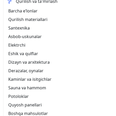
Qurilish va ta'mirlash
Barcha eʼlonlar
Qurilish materiallari
Santexnika
Asbob-uskunalar
Elektrchi
Eshik va qulflar
Dizayn va arxitektura
Derazalar, oynalar
Kaminlar va isitgichlar
Sauna va hammom
Potoloklar
Quyosh panellari
Boshqa mahsulotlar