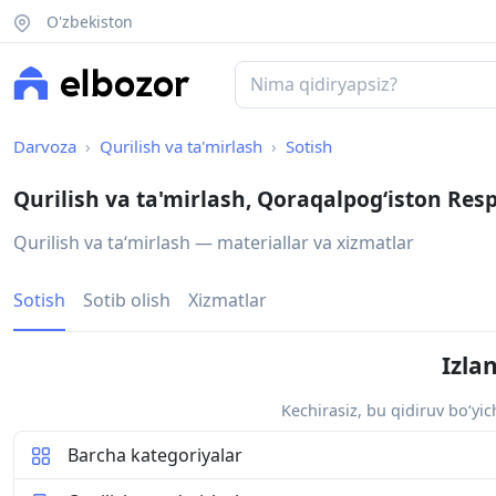
O'zbekiston
Darvoza
Qurilish va ta'mirlash
Sotish
Qurilish va ta'mirlash, Qoraqalpogʻiston Res
Qurilish va taʻmirlash — materiallar va xizmatlar
Sotish
Sotib olish
Xizmatlar
Izla
Kechirasiz, bu qidiruv bo‘yi
Barcha kategoriyalar