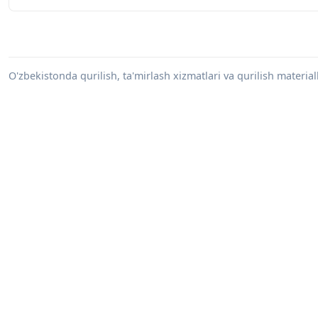
O'zbekistonda qurilish, ta'mirlash xizmatlari va qurilish materiall