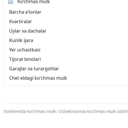
Ko‘chmas mulk
Barcha eʼlonlar
Kvartiralar
Uylar va dachalar
Kunlik ijara
Yer uchastkasi
Tijorat binolari
Garajlar va turargohlar
Chet eldagi ko'chmas mulk
Toshkentda ko'chmas mulk: O'zbekistonda ko'chmas mulk sotish va s