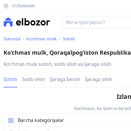
O'zbekiston
Darvoza
Ko‘chmas mulk
Sotish
Ko‘chmas mulk, Qoraqalpogʻiston Respublika
Koʻchmas mulk sotish, sotib olish va ijaraga olish
Sotish
Sotib olish
Ijaraga berish
Ijaraga olish
Izla
Kechirasiz, bu qidiruv bo‘yi
Barcha kategoriyalar