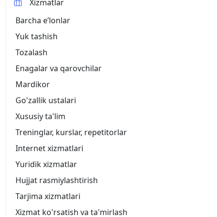
Xizmatlar
Barcha eʼlonlar
Yuk tashish
Tozalash
Enagalar va qarovchilar
Mardikor
Go'zallik ustalari
Xususiy ta'lim
Treninglar, kurslar, repetitorlar
Internet xizmatlari
Yuridik xizmatlar
Hujjat rasmiylashtirish
Tarjima xizmatlari
Xizmat ko'rsatish va ta'mirlash