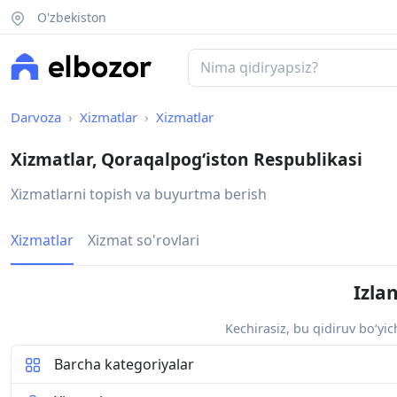
O'zbekiston
Darvoza
Xizmatlar
Xizmatlar
Xizmatlar, Qoraqalpogʻiston Respublikasi
Xizmatlarni topish va buyurtma berish
Xizmatlar
Xizmat so'rovlari
Izla
Kechirasiz, bu qidiruv bo‘yi
Barcha kategoriyalar