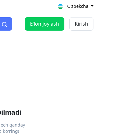
O‘zbekcha
Eʼlon joylash
Kirish
pilmadi
 hech qanday
 ko‘ring!