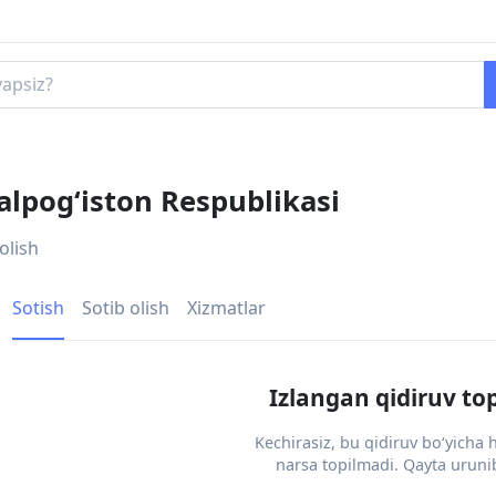
alpogʻiston Respublikasi
olish
Sotish
Sotib olish
Xizmatlar
Izlangan qidiruv to
Kechirasiz, bu qidiruv bo‘yicha
narsa topilmadi. Qayta urunib