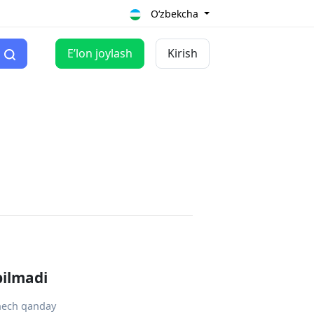
O‘zbekcha
Eʼlon joylash
Kirish
pilmadi
 hech qanday