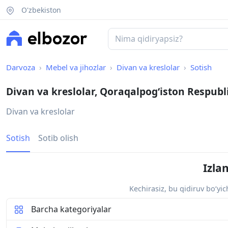
O'zbekiston
Darvoza
Mebel va jihozlar
Divan va kreslolar
Sotish
Divan va kreslolar, Qoraqalpogʻiston Respubl
Divan va kreslolar
Sotish
Sotib olish
Izla
Kechirasiz, bu qidiruv bo‘yi
Barcha kategoriyalar