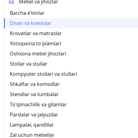
Mebel va jihozlar
Barcha eʼlonlar
Divan va kreslolar
Krovatlar va matraslar
Yotoqxona to'plamlari
Oshxona mebel jihozlari
Stollar va stullar
Kompyuter stollari va stullari
Shkaflar va komodlar
Stendlar va tumbalar
To'qimachilik va gilamlar
Pardalar va jalyuzilar
Lampalar, qandillar
Zal uchun mebellar