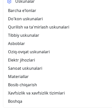
Uskunalar
Barcha eʼlonlar
Do'kon uskunalari
Qurilish va ta'mirlash uskunalari
Tibbiy uskunalar
Asboblar
Oziq-ovqat uskunalari
Elektr jihozlari
Sanoat uskunalari
Materiallar
Bosib chiqarish
Xavfsizlik va xavfsizlik tizimlari
Boshqa