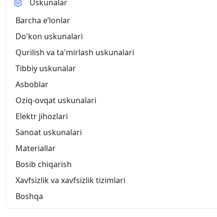
Uskunalar
Barcha eʼlonlar
Do'kon uskunalari
Qurilish va ta'mirlash uskunalari
Tibbiy uskunalar
Asboblar
Oziq-ovqat uskunalari
Elektr jihozlari
Sanoat uskunalari
Materiallar
Bosib chiqarish
Xavfsizlik va xavfsizlik tizimlari
Boshqa