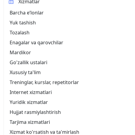
Xizmatlar
Barcha eʼlonlar
Yuk tashish
Tozalash
Enagalar va qarovchilar
Mardikor
Go'zallik ustalari
Xususiy ta'lim
Treninglar, kurslar, repetitorlar
Internet xizmatlari
Yuridik xizmatlar
Hujjat rasmiylashtirish
Tarjima xizmatlari
Xizmat ko'rsatish va ta'mirlash