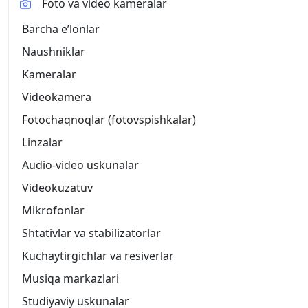
Foto va video kameralar
Barcha eʼlonlar
Naushniklar
Kameralar
Videokamera
Fotochaqnoqlar (fotovspishkalar)
Linzalar
Audio-video uskunalar
Videokuzatuv
Mikrofonlar
Shtativlar va stabilizatorlar
Kuchaytirgichlar va resiverlar
Musiqa markazlari
Studiyaviy uskunalar