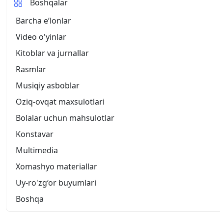
Boshqalar
Barcha eʼlonlar
Video o'yinlar
Kitoblar va jurnallar
Rasmlar
Musiqiy asboblar
Oziq-ovqat maxsulotlari
Bolalar uchun mahsulotlar
Konstavar
Multimedia
Xomashyo materiallar
Uy-ro'zg‘or buyumlari
Boshqa