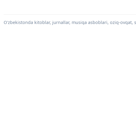
O'zbekistonda kitoblar, jurnallar, musiqa asboblari, oziq-ovqat, su