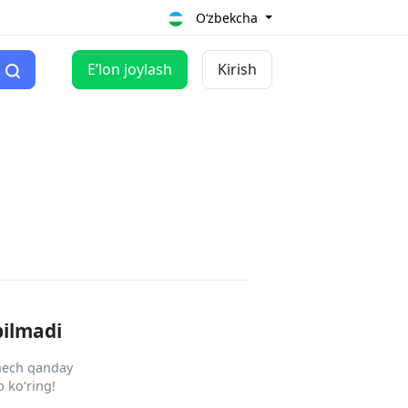
O‘zbekcha
Eʼlon joylash
Kirish
pilmadi
 hech qanday
 ko‘ring!