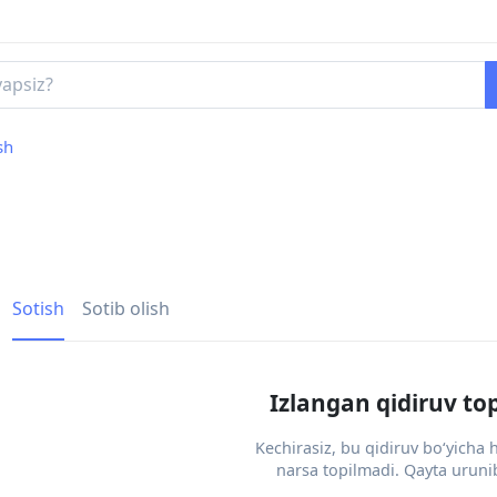
sh
Sotish
Sotib olish
Izlangan qidiruv to
Kechirasiz, bu qidiruv bo‘yicha
narsa topilmadi. Qayta urunib