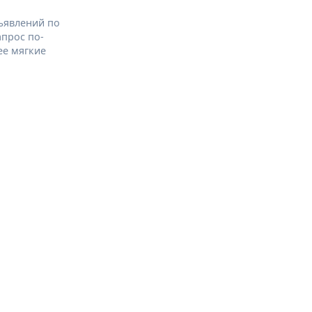
ъявлений по
апрос по-
ее мягкие