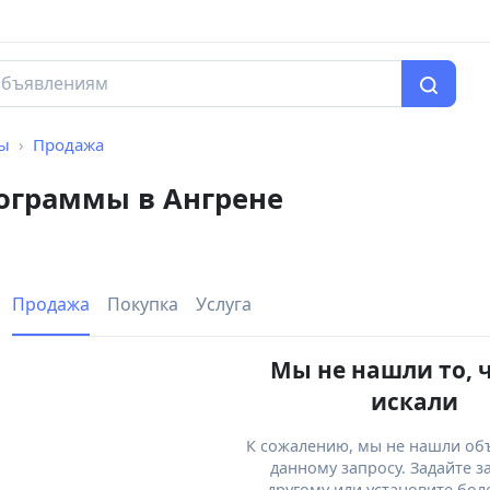
мы
Продажа
рограммы в Ангрене
Продажа
Покупка
Услуга
Мы не нашли то, 
искали
К сожалению, мы не нашли об
данному запросу. Задайте з
другому или установите бол