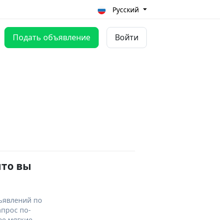
Русский
Подать объявление
Войти
что вы
ъявлений по
апрос по-
ее мягкие