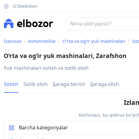
O'zbekiston
Darvoza
Avtomobillar
O‘rta va og‘ir yuk mashinalari
Sot
O‘rta va og‘ir yuk mashinalari, Zarafshon
Yuk mashinalari sotish va sotib olish
Sotish
Sotib olish
Ijaraga berish
Ijaraga olish
Izla
Kechirasiz, bu qidiruv bo‘yi
Barcha kategoriyalar