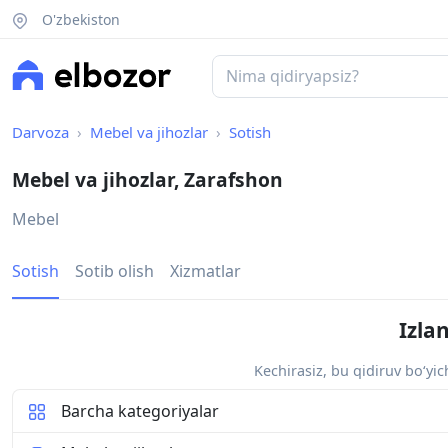
O'zbekiston
Darvoza
Mebel va jihozlar
Sotish
Mebel va jihozlar, Zarafshon
Mebel
Sotish
Sotib olish
Xizmatlar
Izla
Kechirasiz, bu qidiruv bo‘yi
Barcha kategoriyalar