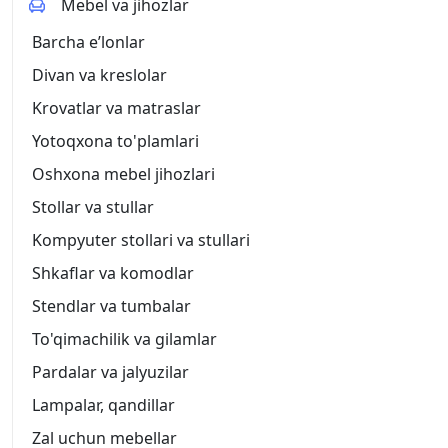
Mebel va jihozlar
Barcha eʼlonlar
Divan va kreslolar
Krovatlar va matraslar
Yotoqxona to'plamlari
Oshxona mebel jihozlari
Stollar va stullar
Kompyuter stollari va stullari
Shkaflar va komodlar
Stendlar va tumbalar
To'qimachilik va gilamlar
Pardalar va jalyuzilar
Lampalar, qandillar
Zal uchun mebellar