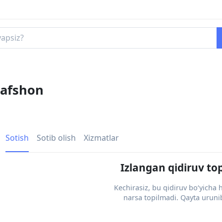
rafshon
Sotish
Sotib olish
Xizmatlar
Izlangan qidiruv to
Kechirasiz, bu qidiruv bo‘yicha
narsa topilmadi. Qayta urunib