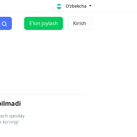
O‘zbekcha
Eʼlon joylash
Kirish
pilmadi
 hech qanday
 ko‘ring!