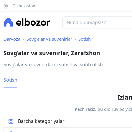
O'zbekiston
Darvoza
Sovg‘alar va suvenirlar
Sotish
Sovg‘alar va suvenirlar, Zarafshon
Sovgʻalar va suvenirlarni sotish va sotib olish
Sotish
Izla
Kechirasiz, bu qidiruv bo‘yi
Barcha kategoriyalar