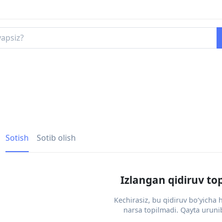
Sotish
Sotib olish
Izlangan qidiruv to
Kechirasiz, bu qidiruv bo‘yicha
narsa topilmadi. Qayta urunib