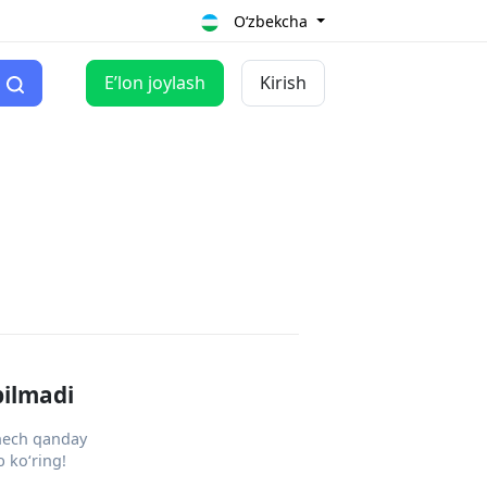
O‘zbekcha
Eʼlon joylash
Kirish
pilmadi
 hech qanday
 ko‘ring!