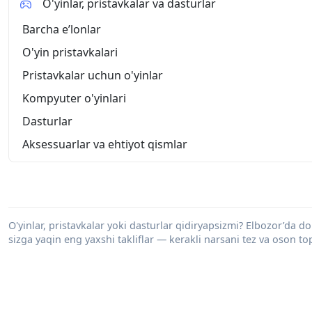
O'yinlar, pristavkalar va dasturlar
Barcha eʼlonlar
O'yin pristavkalari
Pristavkalar uchun o'yinlar
Kompyuter o'yinlari
Dasturlar
Aksessuarlar va ehtiyot qismlar
O'yinlar, pristavkalar yoki dasturlar qidiryapsizmi? Elbozor’da dol
sizga yaqin eng yaxshi takliflar — kerakli narsani tez va oson to