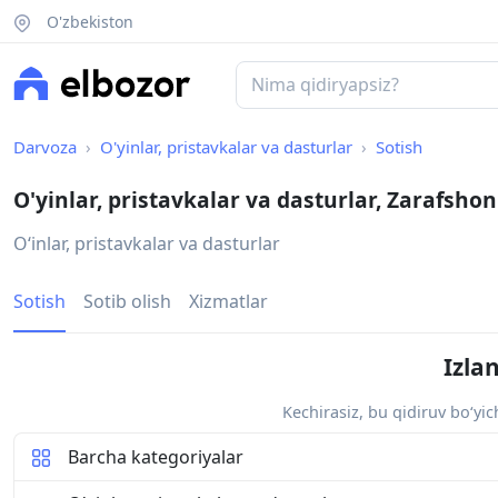
O'zbekiston
Darvoza
O'yinlar, pristavkalar va dasturlar
Sotish
O'yinlar, pristavkalar va dasturlar, Zarafshon
O‘inlar, pristavkalar va dasturlar
Sotish
Sotib olish
Xizmatlar
Izla
Kechirasiz, bu qidiruv bo‘yi
Barcha kategoriyalar