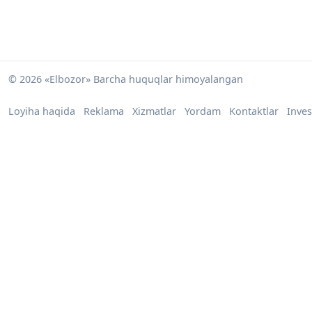
© 2026 «Elbozor» Barcha huquqlar himoyalangan
Loyiha haqida
Reklama
Xizmatlar
Yordam
Kontaktlar
Inves