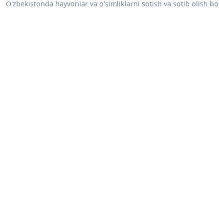
O'zbekistonda hayvonlar va o'simliklarni sotish va sotib olish bo'y