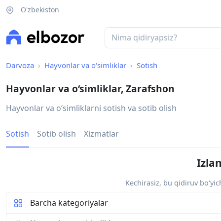
O'zbekiston
Darvoza
Hayvonlar va o‘simliklar
Sotish
Hayvonlar va o‘simliklar, Zarafshon
Hayvonlar va oʻsimliklarni sotish va sotib olish
Sotish
Sotib olish
Xizmatlar
Izla
Kechirasiz, bu qidiruv bo‘yi
Barcha kategoriyalar