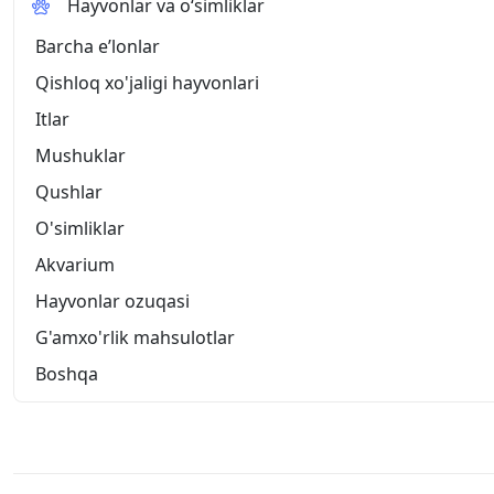
Hayvonlar va o‘simliklar
Barcha eʼlonlar
Qishloq xo'jaligi hayvonlari
Itlar
Mushuklar
Qushlar
O'simliklar
Akvarium
Hayvonlar ozuqasi
G'amxo'rlik mahsulotlar
Boshqa