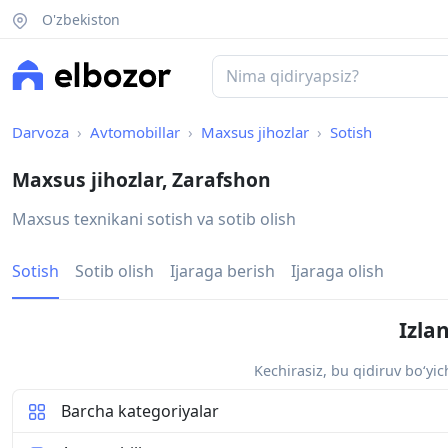
O'zbekiston
Darvoza
Avtomobillar
Maxsus jihozlar
Sotish
Maxsus jihozlar, Zarafshon
Maxsus texnikani sotish va sotib olish
Sotish
Sotib olish
Ijaraga berish
Ijaraga olish
Izla
Kechirasiz, bu qidiruv bo‘yi
Barcha kategoriyalar