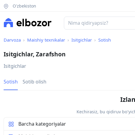
O'zbekiston
Darvoza
Maishiy texnikalar
Isitgichlar
Sotish
Isitgichlar, Zarafshon
Isitgichlar
Sotish
Sotib olish
Izla
Kechirasiz, bu qidiruv bo‘yi
Barcha kategoriyalar