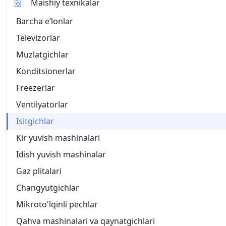
Maishiy texnikalar
Barcha eʼlonlar
Televizorlar
Muzlatgichlar
Konditsionerlar
Freezerlar
Ventilyatorlar
Isitgichlar
Kir yuvish mashinalari
Idish yuvish mashinalar
Gaz plitalari
Changyutgichlar
Mikroto'lqinli pechlar
Qahva mashinalari va qaynatgichlari