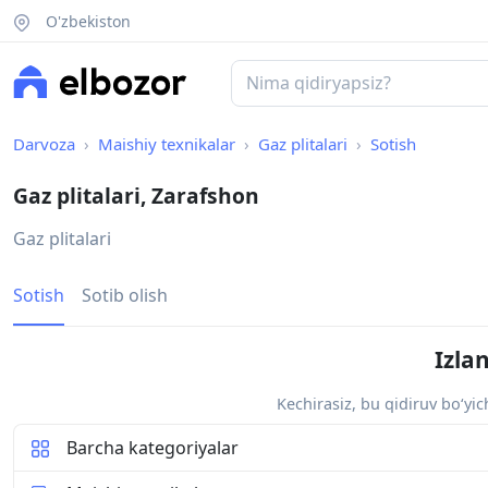
O'zbekiston
Darvoza
Maishiy texnikalar
Gaz plitalari
Sotish
Gaz plitalari, Zarafshon
Gaz plitalari
Sotish
Sotib olish
Izla
Kechirasiz, bu qidiruv bo‘yi
Barcha kategoriyalar