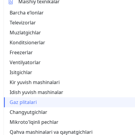
Maishiy texnikalar
Barcha eʼlonlar
Televizorlar
Muzlatgichlar
Konditsionerlar
Freezerlar
Ventilyatorlar
Isitgichlar
Kir yuvish mashinalari
Idish yuvish mashinalar
Gaz plitalari
Changyutgichlar
Mikroto'lqinli pechlar
Qahva mashinalari va qaynatgichlari