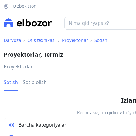
O'zbekiston
Darvoza
Ofis texnikasi
Proyektorlar
Sotish
Proyektorlar, Termiz
Proyektorlar
Sotish
Sotib olish
Izla
Kechirasiz, bu qidiruv bo‘yi
Barcha kategoriyalar