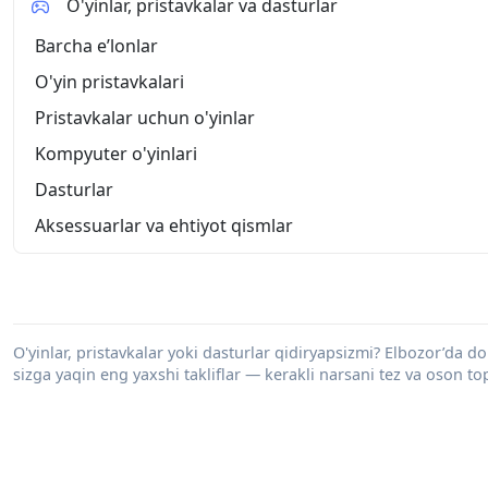
O'yinlar, pristavkalar va dasturlar
Barcha eʼlonlar
O'yin pristavkalari
Pristavkalar uchun o'yinlar
Kompyuter o'yinlari
Dasturlar
Aksessuarlar va ehtiyot qismlar
O'yinlar, pristavkalar yoki dasturlar qidiryapsizmi? Elbozor’da dol
sizga yaqin eng yaxshi takliflar — kerakli narsani tez va oson to