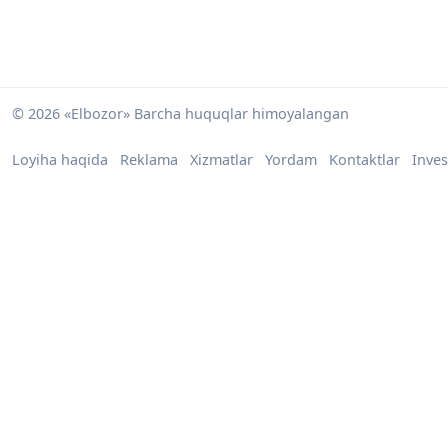
© 2026 «Elbozor» Barcha huquqlar himoyalangan
Loyiha haqida
Reklama
Xizmatlar
Yordam
Kontaktlar
Inves