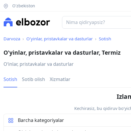
O'zbekiston
Darvoza
O'yinlar, pristavkalar va dasturlar
Sotish
O'yinlar, pristavkalar va dasturlar, Termiz
O‘inlar, pristavkalar va dasturlar
Sotish
Sotib olish
Xizmatlar
Izla
Kechirasiz, bu qidiruv bo‘yi
Barcha kategoriyalar