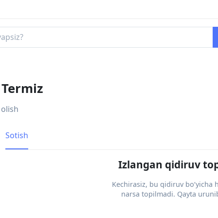
, Termiz
 olish
Sotish
Izlangan qidiruv to
Kechirasiz, bu qidiruv bo‘yicha
narsa topilmadi. Qayta urunib