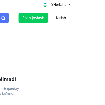
O‘zbekcha
Eʼlon joylash
Kirish
pilmadi
 hech qanday
 ko‘ring!