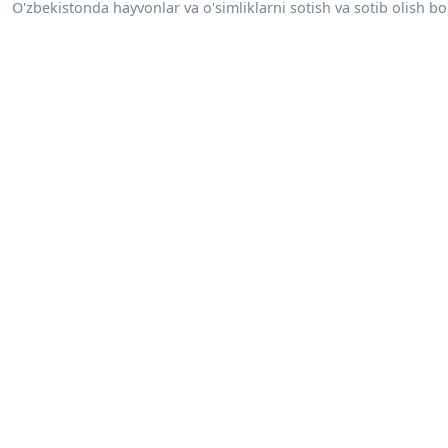
O'zbekistonda hayvonlar va o'simliklarni sotish va sotib olish bo'y