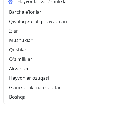
Hayvonlar va o‘simliklar
Barcha eʼlonlar
Qishloq xo'jaligi hayvonlari
Itlar
Mushuklar
Qushlar
O'simliklar
Akvarium
Hayvonlar ozuqasi
G'amxo'rlik mahsulotlar
Boshqa