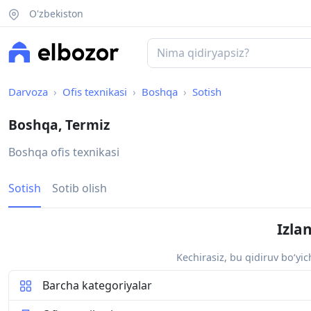
O'zbekiston
Darvoza
Ofis texnikasi
Boshqa
Sotish
Boshqa, Termiz
Boshqa ofis texnikasi
Sotish
Sotib olish
Izla
Kechirasiz, bu qidiruv bo‘yi
Barcha kategoriyalar